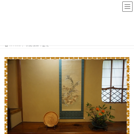
コ
ナ
ン
ビ
テ
ゲ
ン
ー
宮島細工の歴史
ツ
シ
へ
ョ
ス
ン
HOME
宮島細工の歴史
キ
に
ッ
移
プ
動