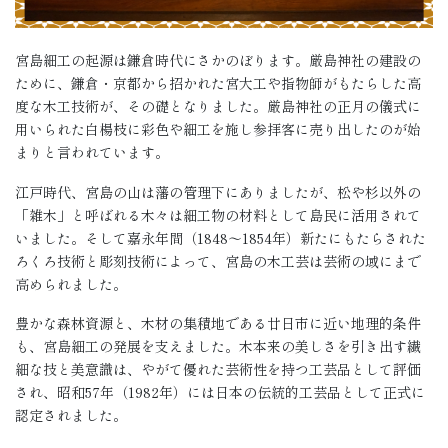
宮島細工の起源は鎌倉時代にさかのぼります。厳島神社の建設の
ために、鎌倉・京都から招かれた宮大工や指物師がもたらした高
度な木工技術が、その礎となりました。厳島神社の正月の儀式に
用いられた白楊枝に彩色や細工を施し参拝客に売り出したのが始
まりと言われています。
江戸時代、宮島の山は藩の管理下にありましたが、松や杉以外の
「雑木」と呼ばれる木々は細工物の材料として島民に活用されて
いました。そして嘉永年間（1848～1854年）新たにもたらされた
ろくろ技術と彫刻技術によって、宮島の木工芸は芸術の域にまで
高められました。
豊かな森林資源と、木材の集積地である廿日市に近い地理的条件
も、宮島細工の発展を支えました。木本来の美しさを引き出す繊
細な技と美意識は、やがて優れた芸術性を持つ工芸品として評価
され、昭和57年（1982年）には日本の伝統的工芸品として正式に
認定されました。