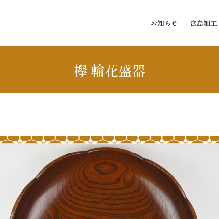
お知らせ
宮島細工
欅 輪花盛器