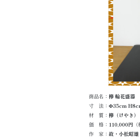
商品名：
欅 輪花盛器
寸 法：
Φ35cm H8c
材 質：
欅（けやき）
価 格：
110,000円
（
作 家：
故・小松昭雄