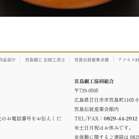
作品紹介
宮島細工 伝統工芸士
宮島伝統産業会館
アクセスM
宮島細工協同組合
〒739-0505
広島県廿日市市宮島町1165-9
宮島伝統産業会館内
先のお電話番号をお伝えくだ
TEL/FAX：
0829-44-2912
※土日月祝はお休みです。
※体験に関するご連絡は 0829