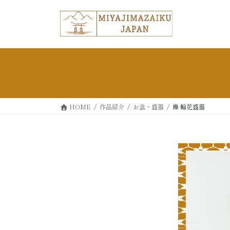
コ
ナ
ン
ビ
テ
ゲ
ン
ー
ツ
シ
へ
ョ
ス
ン
キ
に
ッ
移
HOME
作品紹介
お盆・盛器
欅 輪花盛器
プ
動