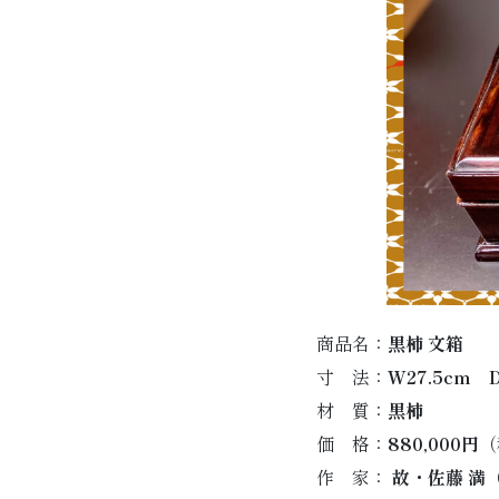
商品名：
黒柿 文箱
寸 法：
W27.5cm 
材 質：
黒柿
価 格：
880,000円
（
作 家：
故・佐藤 満