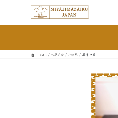
コ
ナ
ン
ビ
テ
ゲ
ン
ー
ツ
シ
へ
ョ
ス
ン
キ
に
ッ
移
HOME
作品紹介
小物品
黒柿 文箱
プ
動